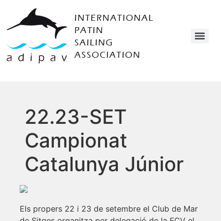
22.23-SET
Campionat
Catalunya Júnior
Els propers 22 i 23 de setembre el Club de Mar
de Sitges organitza per delegació de la FCV el