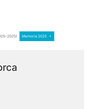
1925–2025)
Memoria 2025
orca