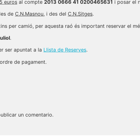
5 euros
al compte
2013 0666 41 0200465631
i posar el 
 des de
C.N.Masnou
, i des del
C.N.Sitges
.
ins per camió, per aquesta raó és important reservar el mé
uliol
.
r ser apuntat a la
Llista de Reserves
.
e ordre de pagament.
ublicar un comentario.