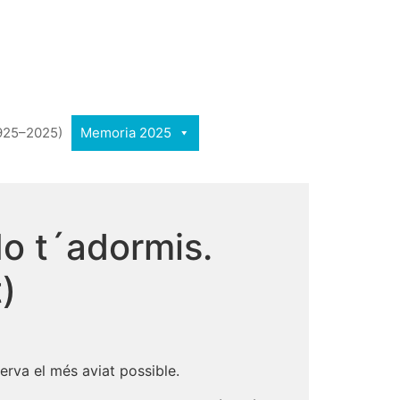
1925–2025)
Memoria 2025
o t´adormis.
)
erva el més aviat possible.