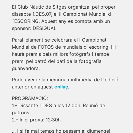
El Club Nàutic de Sitges organitza, pel proper
dissabte 1.DES.07, el II Campionat Mundial d
´ESCORING. Aquest any es compta amb un
sponsor: DESIGUAL.
Paral·lelament se celebrarà el I Campionat
Mundial de FOTOS de mundials d´escoring. Hi
haurà premis pels millors fotògrafs i també
premi pel patró del patí de la fotografia
guanyadora.
Podeu veure la memòria multimèdia de l´edició
anterior en aquest
enllaç
.
PROGRAMACIÓ:
1.- Dissabte 1.DES a les 12:00h: Reunió de
patrons
2.- Inici prova: 12:30h.
… i si fa mal temps ho passem al diumenge!