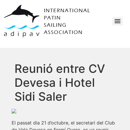
Reunió entre CV
Devesa i Hotel
Sidi Saler
El passat dia 21 d’octubre, el secretari del Club
de Vela Devesa en Fermí Quero, es va reunir