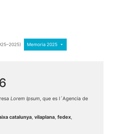
1925–2025)
Memoria 2025
06
presa
Lorem Ipsum
, que es l´Agencia de
aixa catalunya
,
vilaplana
,
fedex
,