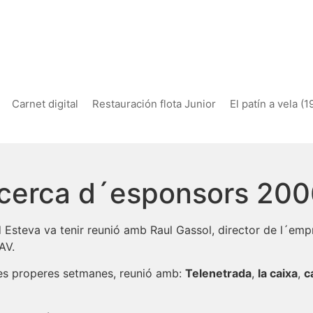
Carnet digital
Restauración flota Junior
El patín a vela (
ecerca d´esponsors 20
d Esteva va tenir reunió amb Raul Gassol, director de l´em
AV.
les properes setmanes, reunió amb:
Telenetrada
,
la caixa
,
c