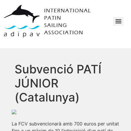
Subvenció PATÍ
JÚNIOR
(Catalunya)
La FCV subvencionarà amb 700 euros per unitat
fins a un màxim de 10 l’adquisició d’un patí de