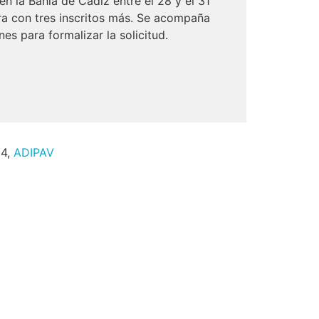
 la Bahía de Cádiz entre el 28 y el 31
ra con tres inscritos más. Se acompaña
es para formalizar la solicitud.
24,
ADIPAV