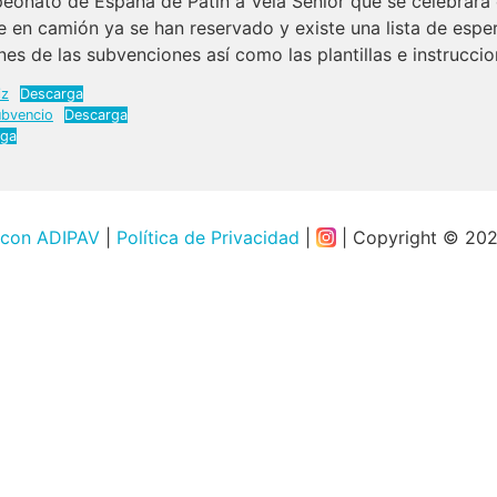
nato de España de Patín a Vela Sénior que se celebrará en
e en camión ya se han reservado y existe una lista de espe
es de las subvenciones así como las plantillas e instruccion
iz
Descarga
ubvencio
Descarga
rga
 con ADIPAV
|
Política de Privacidad
|
| Copyright © 20