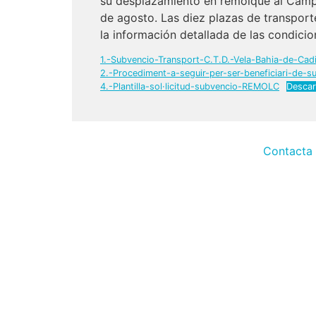
su desplazamiento en remolque al Campeo
de agosto. Las diez plazas de transport
la información detallada de las condicion
1.-Subvencio-Transport-C.T.D.-Vela-Bahia-de-Cad
2.-Procediment-a-seguir-per-ser-beneficiari-de-s
4.-Plantilla-sol·licitud-subvencio-REMOLC
Desca
Contacta